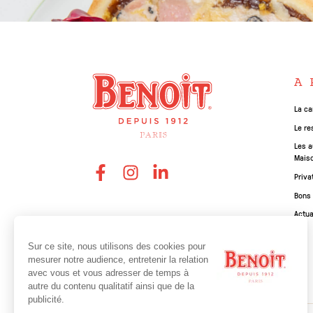
A 
La ca
Le re
Les a
Mais
Priva
Bons
Actua