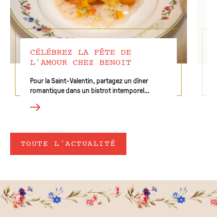
CÉLÉBREZ LA FÊTE DE
L'AMOUR CHEZ BENOIT
Pour la Saint-Valentin, partagez un dîner
romantique dans un bistrot intemporel
parisien A l'occasion de cette soirée spéciale,
notre Chef Kelly Jolivet a créé un menu
d'exception : Noix de Saint-Jacques marinée
aux agrumes, caviar…
TOUTE L'ACTUALITÉ